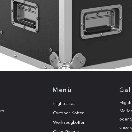
Menü
Gal
Flight
Flightcases
um
Maßen 
Outdoor Koffer
oder S
Werkzeugkoffer
unser
Case-Galerie